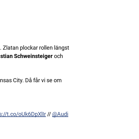
. Zlatan plockar rollen längst
stian Schweinsteiger
och
sas City. Då får vi se om
s://t.co/oUk6DpXlIr
//
@Audi