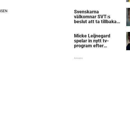
Birmingham
Svenskarna
välkomnar SVT:s
beslut att ta tillbaka
Micke Leijnegard
Micke Leijnegard
spelar in nytt tv-
program efter
Mästarnas mästare