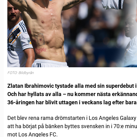
FOTO: Bildbyrån
Zlatan Ibrahimovic tystade alla med sin superdebut 
Och har hyllats av alla – nu kommer nästa erkännan
36-åringen har blivit uttagen i veckans lag efter bar
Det blev rena rama drömstarten i Los Angeles Galaxy
att ha börjat på bänken byttes svensken in i 70:e minu
mot Los Angeles FC.