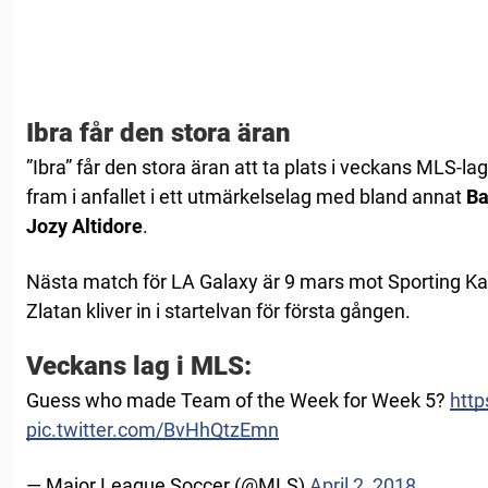
Ibra får den stora äran
”Ibra” får den stora äran att ta plats i veckans MLS-lag
fram i anfallet i ett utmärkelselag med bland annat
Ba
Jozy Altidore
.
Nästa match för LA Galaxy är 9 mars mot Sporting Kan
Zlatan kliver in i startelvan för första gången.
Veckans lag i MLS:
Guess who made Team of the Week for Week 5?
http
pic.twitter.com/BvHhQtzEmn
— Major League Soccer (@MLS)
April 2, 2018