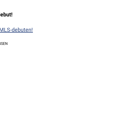
debut!
a MLS-debuten!