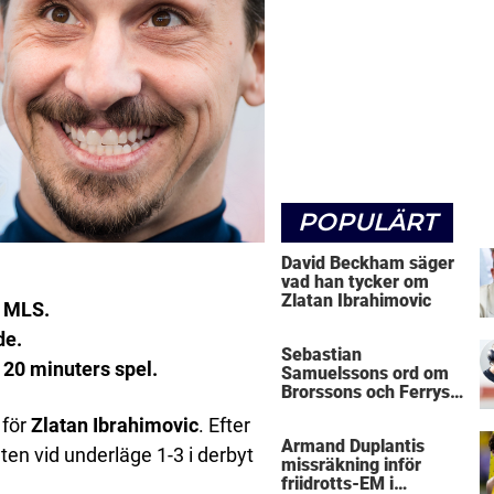
POPULÄRT
David Beckham säger
vad han tycker om
Zlatan Ibrahimovic
i MLS.
de.
Sebastian
a 20 minuters spel.
Samuelssons ord om
Brorssons och Ferrys
kritik
 för
Zlatan Ibrahimovic
. Efter
Armand Duplantis
ten vid underläge 1-3 i derbyt
missräkning inför
friidrotts-EM i