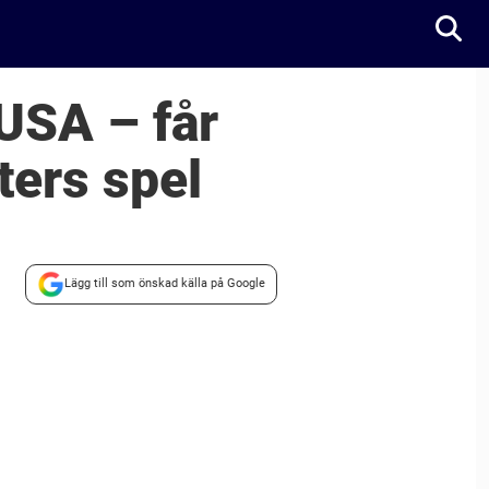
 USA – får
ters spel
Lägg till som önskad källa på Google