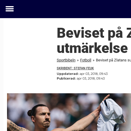
Toggle
menu
Beviset på 
utmärkelse 
Sportbibeln
»
Fotboll
»
Beviset på Zlatans su
SKRIBENT: STEFAN FEUK
Uppdaterad:
apr 03, 2018, 09:43
Publicerad:
apr 03, 2018, 09:43