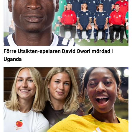
Förre Utsikten-spelaren David Owori mördad i
Uganda