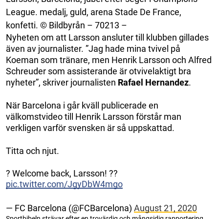
League. medalj, guld, arena Stade De France,
konfetti. © Bildbyrån – 70213 –
Nyheten om att Larsson ansluter till klubben gillades
även av journalister. ”Jag hade mina tvivel på
Koeman som tränare, men Henrik Larsson och Alfred
Schreuder som assisterande är otvivelaktigt bra
nyheter”, skriver journalisten
Rafael
Hernandez
.
När Barcelona i går kväll publicerade en
välkomstvideo till Henrik Larsson förstår man
verkligen varför svensken är så uppskattad.
Titta och njut.
? Welcome back, Larsson! ??
pic.twitter.com/JgyDbW4mgo
— FC Barcelona (@FCBarcelona)
August 21, 2020
Sportbibeln strävar efter en trovärdig och mångsidig rapportering.