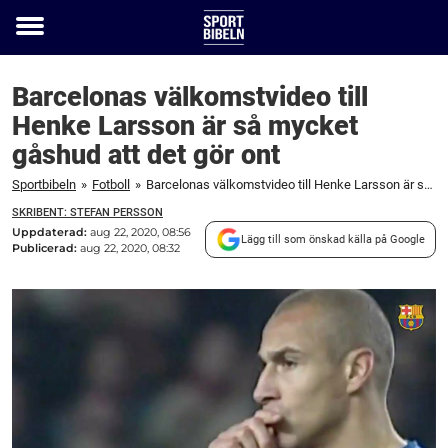
Toggle
menu
Barcelonas välkomstvideo till
Henke Larsson är så mycket
gåshud att det gör ont
Sportbibeln
»
Fotboll
»
Barcelonas välkomstvideo till Henke Larsson är så mycket gåshud att det gör ont
SKRIBENT: STEFAN PERSSON
Uppdaterad:
aug 22, 2020, 08:56
Lägg till som önskad källa på Google
Publicerad:
aug 22, 2020, 08:32