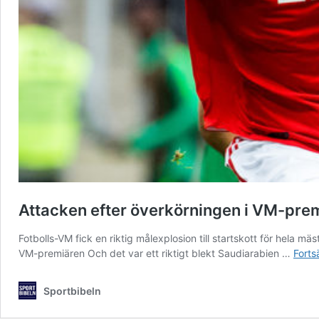
Attacken efter överkörningen i VM-premi
Fotbolls-VM fick en riktig målexplosion till startskott för hela 
VM-premiären Och det var ett riktigt blekt Saudiarabien …
Forts
Sportbibeln