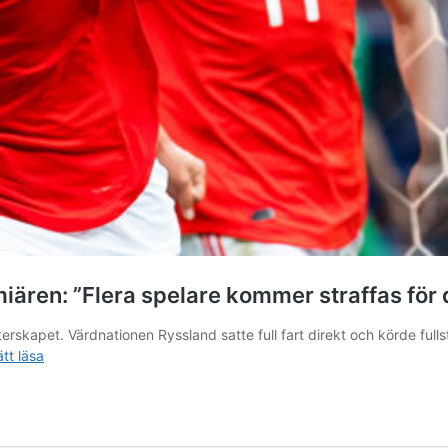
ären: ”Flera spelare kommer straffas för d
mästerskapet. Värdnationen Ryssland satte full fart direkt och körde f
Attacken
ätt läsa
efter
överkörningen
i
VM-