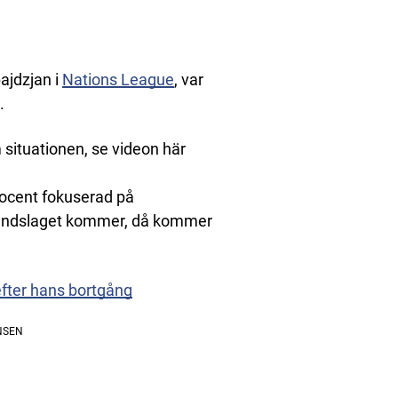
ajdzjan i
Nations League
, var
.
m situationen, se videon här
rocent fokuserad på
 landslaget kommer, då kommer
efter hans bortgång