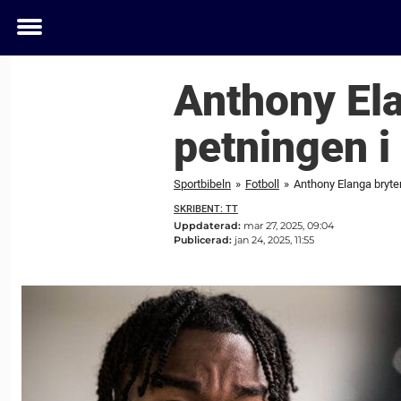
Toggle
menu
Anthony El
petningen i
Sportbibeln
»
Fotboll
»
Anthony Elanga bryte
SKRIBENT: TT
Uppdaterad:
mar 27, 2025, 09:04
Publicerad:
jan 24, 2025, 11:55