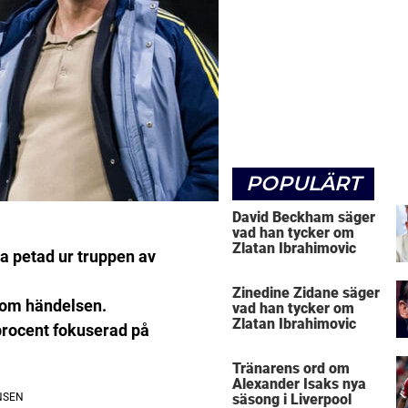
POPULÄRT
David Beckham säger
vad han tycker om
Zlatan Ibrahimovic
a petad ur truppen av
Zinedine Zidane säger
n om händelsen.
vad han tycker om
Zlatan Ibrahimovic
 procent fokuserad på
Tränarens ord om
Alexander Isaks nya
säsong i Liverpool