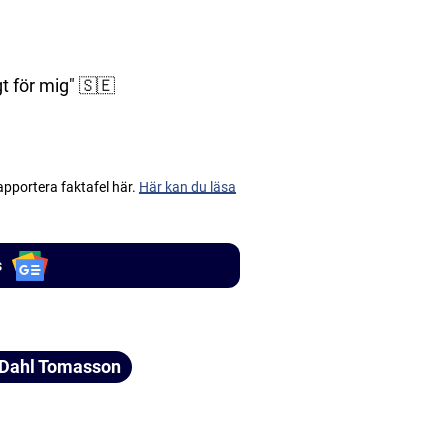
gt för mig" 🇸🇪
apportera faktafel här.
Här kan du läsa
s
 Dahl Tomasson