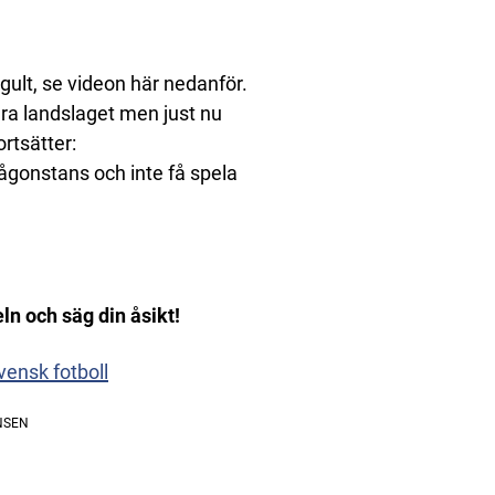
ågult, se videon här nedanför.
tera landslaget men just nu
rtsätter:
någonstans och inte få spela
eln och säg din åsikt!
vensk fotboll