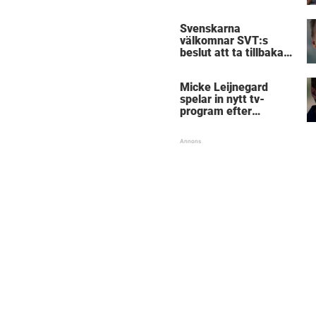
Svenskarna
välkomnar SVT:s
beslut att ta tillbaka
Micke Leijnegard
Micke Leijnegard
spelar in nytt tv-
program efter
Mästarnas mästare