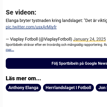
Se videon:
Elanga bryter tystnaden kring landslaget: "Det är vikti
pic.twitter.com/usxArMiyfr
— Viaplay Fotboll (@ViaplayFotboll)
January 24, 2025
Sportbibeln strävar efter en trovärdig och mångsidig rapportering. R
mer...
Följ Sportbibeln på Google New
Läs mer om...
Anthony Elanga
Herrlandslaget I Fotboll
Jon