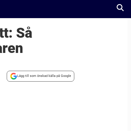
tt: Så
aren
Lägg till som önskad källa på Google