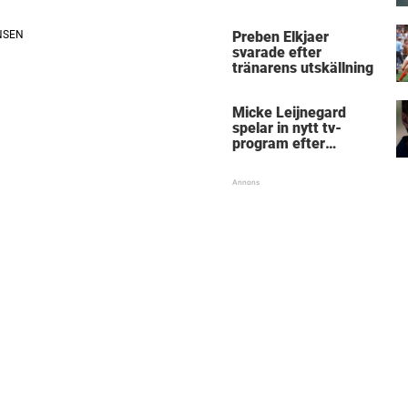
Micke Leijnegard
Preben Elkjaer
svarade efter
tränarens utskällning
Micke Leijnegard
spelar in nytt tv-
program efter
Mästarnas mästare