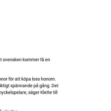
 att svensken kommer få en
onor för att köpa loss honom.
iktigt spännande på gång. Det
yckelspelare, säger Klette till