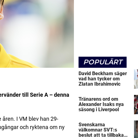
POPULÄRT
David Beckham säger
vad han tycker om
Zlatan Ibrahimovic
ervänder till Serie A – denna
Tränarens ord om
Alexander Isaks nya
säsong i Liverpool
 åren. I VM blev han 29-
Svenskarna
amgångar och ryktena om ny
välkomnar SVT:s
beslut att ta tillbaka