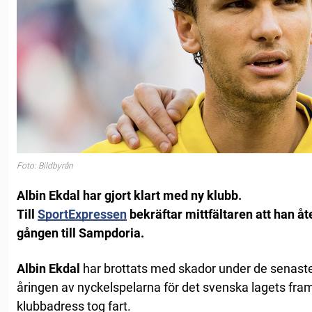
Foto: Bildbyrån
Albin Ekdal har gjort klart med ny klubb.
Till
SportExpressen
bekräftar mittfältaren att han åt
gången till Sampdoria.
Albin Ekdal
har brottats med skador under de senaste
åringen av nyckelspelarna för det svenska lagets fr
klubbadress tog fart.