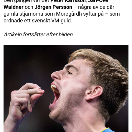
Den gången var det
Peter Karlsson
,
Jan-Ove
Waldner
och
Jörgen Persson
– några av de där
gamla stjärnorna som Möregårdh syftar på – som
ordnade ett svenskt VM-guld.
Artikeln fortsätter efter bilden.