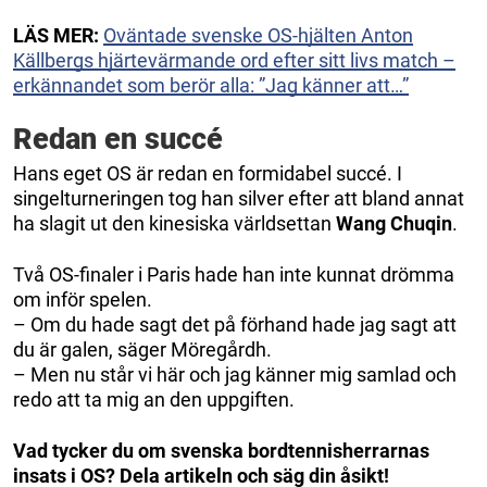
LÄS MER:
Oväntade svenske OS-hjälten Anton
Källbergs hjärtevärmande ord efter sitt livs match –
erkännandet som berör alla: ”Jag känner att…”
Redan en succé
Hans eget OS är redan en formidabel succé. I
singelturneringen tog han silver efter att bland annat
ha slagit ut den kinesiska världsettan
Wang Chuqin
.
Två OS-finaler i Paris hade han inte kunnat drömma
om inför spelen.
– Om du hade sagt det på förhand hade jag sagt att
du är galen, säger Möregårdh.
– Men nu står vi här och jag känner mig samlad och
redo att ta mig an den uppgiften.
Vad tycker du om svenska bordtennisherrarnas
insats i OS? Dela artikeln och säg din åsikt!