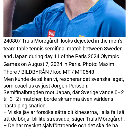
240807 Truls Möregårdh looks dejected in the men’s
team table tennis semifinal match between Sweden
and Japan during day 11 of the Paris 2024 Olympic
Games on August 7, 2024 in Paris. Photo: Maxim
Thore / BILDBYRÅN / kod MT / MT0648
Men kunde de så kan vi, resonerar det svenska laget,
som coachas av just Jörgen Persson.
Semifinalbragden mot Japan, där Sverige vände 0–2
till 3–2 i matcher, borde skrämma även världens
bästa pingisnation.
– Vi ska jävlar försöka sätta dit kineserna, i alla fall så
att de börjar bli lite stressade, säger Truls Möregårdh.
– De har mycket självförtroende och det ska de ha.