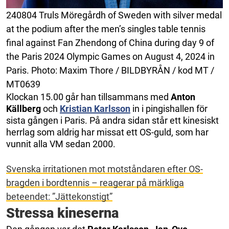
240804 Truls Möregårdh of Sweden with silver medal
at the podium after the men’s singles table tennis
final against Fan Zhendong of China during day 9 of
the Paris 2024 Olympic Games on August 4, 2024 in
Paris. Photo: Maxim Thore / BILDBYRÅN / kod MT /
MT0639
Klockan 15.00 går han tillsammans med
Anton
Källberg
och
Kristian Karlsson
in i pingishallen för
sista gången i Paris. På andra sidan står ett kinesiskt
herrlag som aldrig har missat ett OS-guld, som har
vunnit alla VM sedan 2000.
Svenska irritationen mot motståndaren efter OS-
bragden i bordtennis – reagerar på märkliga
beteendet: ”Jättekonstigt”
Stressa kineserna