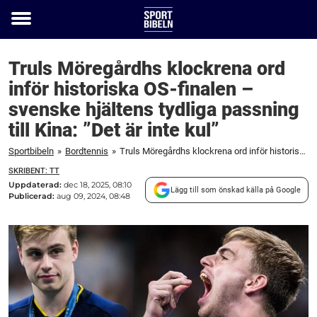
Toggle
menu
Truls Möregårdhs klockrena ord
inför historiska OS-finalen –
svenske hjältens tydliga passning
till Kina: ”Det är inte kul”
Sportbibeln
»
Bordtennis
»
Truls Möregårdhs klockrena ord inför historiska OS-finalen – svenske hjältens tydliga passning till Kina: "Det är inte kul"
SKRIBENT: TT
Uppdaterad:
dec 18, 2025, 08:10
Lägg till som önskad källa på Google
Publicerad:
aug 09, 2024, 08:48