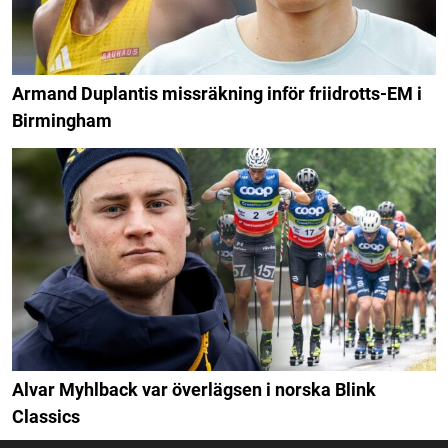
Armand Duplantis missräkning inför friidrotts-EM i
Birmingham
Alvar Myhlback var överlägsen i norska Blink
Classics