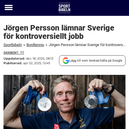
Toggle
menu
Jörgen Persson lämnar Sverige
för kontroversiellt jobb
Sportbibeln
»
Bordtennis
»
Jörgen Persson lämnar Sverige för kontroversiellt jobb
SKRIBENT: TT
Uppdaterad:
dec 18, 2025, 08:13
Lägg till som önskad källa på Google
Publicerad:
apr 02, 2025, 13:49