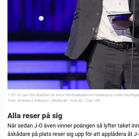
170116 Jan-Ove Waldner tar emot Idrottsakademins hederspris under Idrottsgal
Foto: Andreas L Eriksson / Bildbyrån / kod AE / Cop 106
Alla reser på sig
När sedan J-O även vinner poängen så lyfter taket inne
åskådare på plats reser sig upp för att applådera åt J