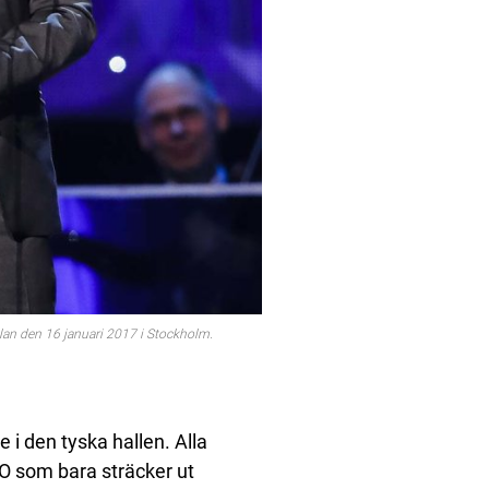
an den 16 januari 2017 i Stockholm.
 i den tyska hallen. Alla
-O som bara sträcker ut