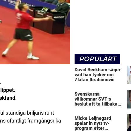
POPULÄRT
David Beckham säger
vad han tycker om
Zlatan Ibrahimovic
.
lippet.
Svenskarna
yskland.
välkomnar SVT:s
beslut att ta tillbaka
Micke Leijnegard
llständiga briljans runt
Micke Leijnegard
ens ofantligt framgångsrika
spelar in nytt tv-
program efter