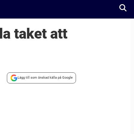
a taket att
Lägg till som önskad källa på Google