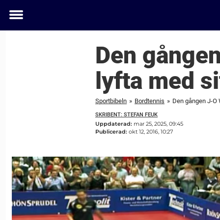
Toggle
menu
Den gången 
lyfta med s
Sportbibeln
»
Bordtennis
»
Den gången J-O Wa
SKRIBENT: STEFAN FEUK
Uppdaterad:
mar 25, 2025, 09:45
Publicerad:
okt 12, 2016, 10:27