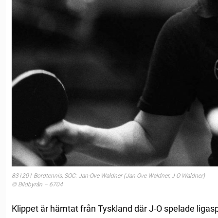
831201 Bordtennis, SOC: Jan-Ove Waldner (Jan Ove Waldner, J O Waldner)
© Bildbyrån – 6704
Klippet är hämtat från Tyskland där J-O spelade liga