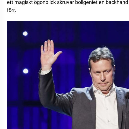
ett magiskt ögonblick skruvar bollgeniet en backhand
förr.