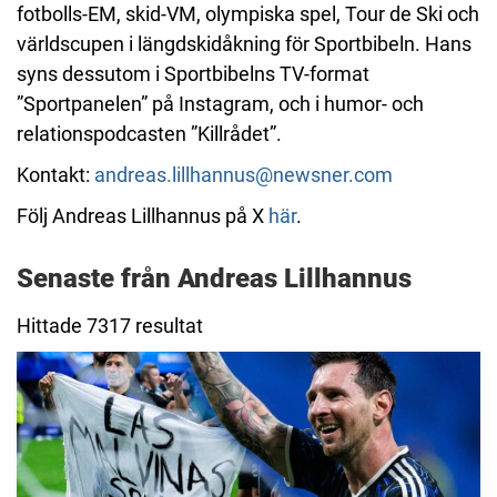
fotbolls-EM, skid-VM, olympiska spel, Tour de Ski och
världscupen i längdskidåkning för Sportbibeln. Hans
syns dessutom i Sportbibelns TV-format
”Sportpanelen” på Instagram, och i humor- och
relationspodcasten ”Killrådet”.
Kontakt:
andreas.lillhannus@newsner.com
Följ Andreas Lillhannus på X
här
.
Senaste från Andreas Lillhannus
Hittade 7317 resultat