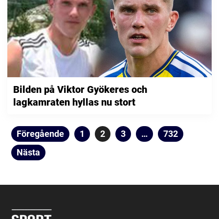
Bilden på Viktor Gyökeres och
lagkamraten hyllas nu stort
Sidnumrering
Föregående
Sida
1
Sida
2
Sida
3
…
Sida
732
för
Nästa
inlägg