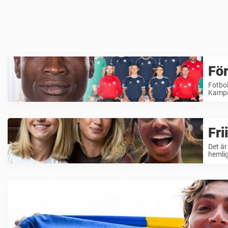
För
Fotbol
Kampal
Fri
Det är
hemli