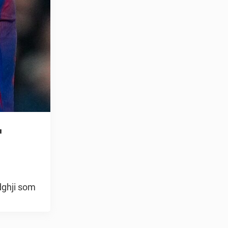
r
dghji som