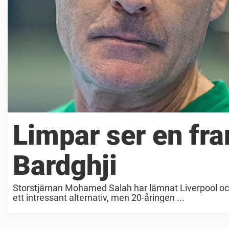
o
l
l
,
h
Limpar ser en fra
o
Bardghji
c
Storstjärnan Mohamed Salah har lämnat Liverpool o
ett intressant alternativ, men 20-åringen ...
k