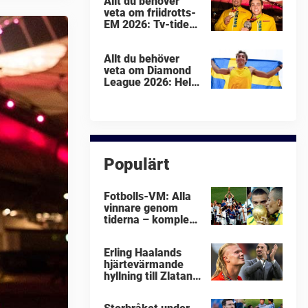
Allt du behöver
veta om friidrotts-
EM 2026: Tv-tider
och tävlingar
Allt du behöver
veta om Diamond
League 2026: Hela
schemat
Populärt
Fotbolls-VM: Alla
vinnare genom
tiderna – komplett
lista
Erling Haalands
hjärtevärmande
hyllning till Zlatan
Ibrahimovic