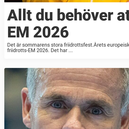
e
Allt du behöver at
t
EM 2026
a
Det är sommarens stora friidrottsfest.Årets europeis
o
friidrotts-EM 2026. Det har ...
m
f
o
t
b