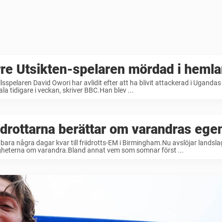
re Utsikten-spelaren mördad i heml
lsspelaren David Owori har avlidit efter att ha blivit attackerad i Ugand
a tidigare i veckan, skriver BBC.Han blev ...
idrottarna berättar om varandras eg
 bara några dagar kvar till friidrotts-EM i Birmingham.Nu avslöjar landsl
gheterna om varandra.Bland annat vem som somnar först ...