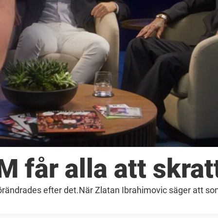
 får alla att skrat
örändrades efter det.När Zlatan Ibrahimovic säger att s