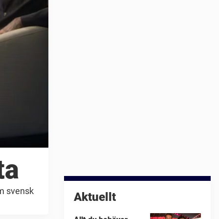
ta
om svensk
Aktuellt