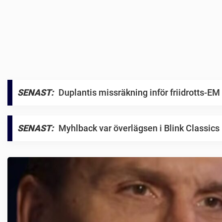
S
SENAST:
Duplantis missräkning inför friidrotts-EM
p
o
SENAST:
Myhlback var överlägsen i Blink Classics
r
t
b