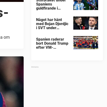
Storbråket under
Spaniens
s-
guldfirande i
fotbolls-VM i natt:
"Äckligt"
Något har hänt
med Bojan Djordjic
i SVT under
fotbolls-VM
eta om
Spanien raderar
bort Donald Trump
efter VM-
guldfirandet