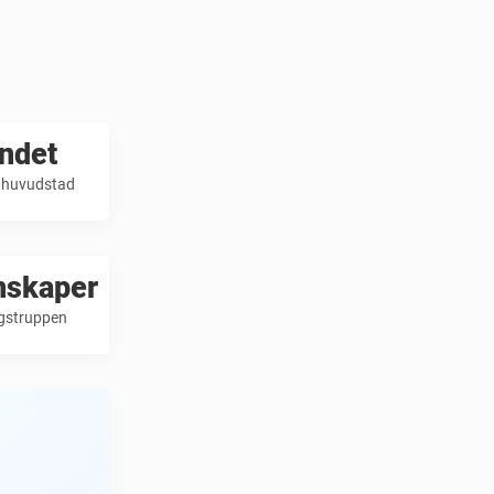
andet
as huvudstad
enskaper
agstruppen